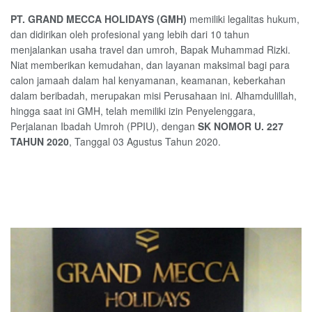
PT. GRAND MECCA HOLIDAYS (GMH)
memiliki legalitas hukum,
dan didirikan oleh profesional yang lebih dari 10 tahun
menjalankan usaha travel dan umroh, Bapak Muhammad Rizki.
Niat memberikan kemudahan, dan layanan maksimal bagi para
calon jamaah dalam hal kenyamanan, keamanan, keberkahan
dalam beribadah, merupakan misi Perusahaan ini. Alhamdulillah,
hingga saat ini GMH, telah memiliki izin Penyelenggara,
Perjalanan Ibadah Umroh (PPIU), dengan
SK NOMOR U. 227
TAHUN 2020
, Tanggal 03 Agustus Tahun 2020.